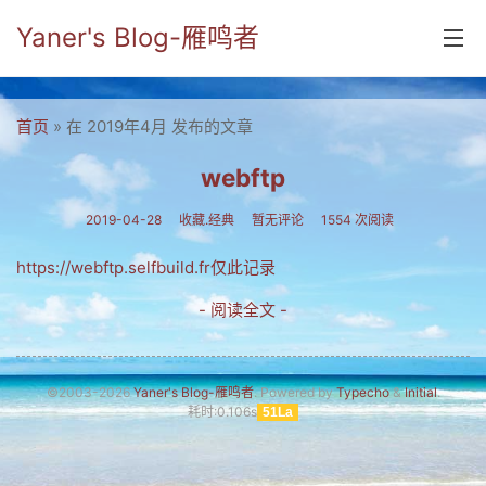
Yaner's Blog-雁鸣者
首页
首页
» 在 2019年4月 发布的文章
分类
webftp
yaner online
2019-04-28
收藏.经典
暂无评论
1554 次阅读
毕业留言册
https://webftp.selfbuild.fr仅此记录
流年
- 阅读全文 -
五笔难啊
流行.时代.天下
©2003-2026
Yaner's Blog-雁鸣者
. Powered by
Typecho
&
Initial
.
耗时:0.106s
51La
网络新事物
收藏.经典