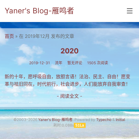
Yaner's Blog-雁鸣者
首页
首页
» 在 2019年12月 发布的文章
分类
2020
yaner online
2019-12-31
流年
暂无评论
1505 次阅读
毕业留言册
新的十年，愿呼吸自由，放胆言语！法治、民主、自由！愿变
革与祛旧同在，时代前行，社会进步，人们能放弃自我审查！
流年
- 阅读全文 -
五笔难啊
流行.时代.天下
©2003-2026
Yaner's Blog-雁鸣者
. Powered by
Typecho
&
Initial
.
网络新事物
耗时:0.088s
51La
收藏.经典