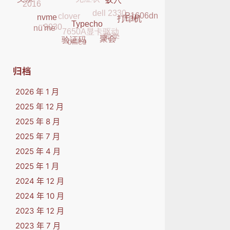
dell 2330
2016
父亲
clover
元旦
K29
蚁穴
P1606dn
7650A显卡驱动
9030
打印机
nvme
nü'me
同学
Typecho
office
聚会
验证码
归档
2026 年 1 月
2025 年 12 月
2025 年 8 月
2025 年 7 月
2025 年 4 月
2025 年 1 月
2024 年 12 月
2024 年 10 月
2023 年 12 月
2023 年 7 月