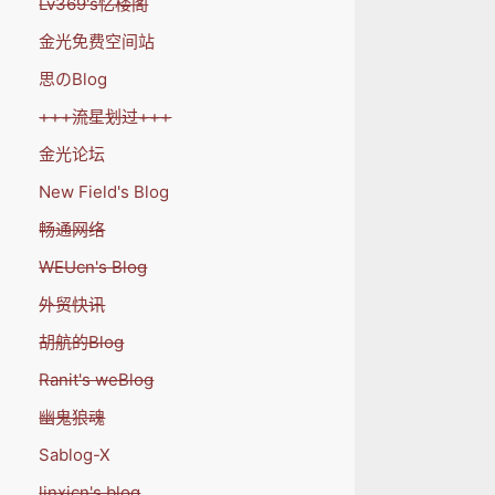
Lv369's忆楼阁
金光免费空间站
思のBlog
+++流星划过+++
金光论坛
New Field's Blog
畅通网络
WEUcn's Blog
外贸快讯
胡航的Blog
Ranit's weBlog
幽鬼狼魂
Sablog-X
linxicn's blog