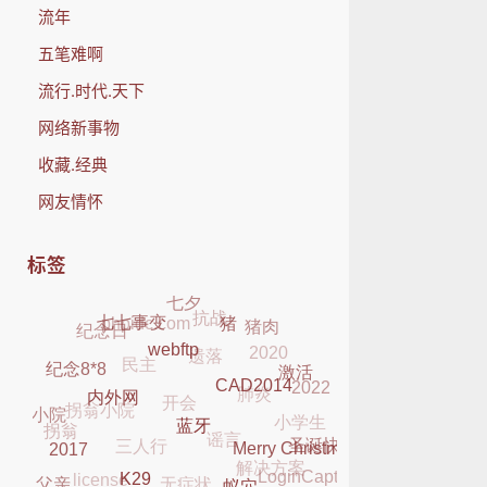
流年
五笔难啊
流行.时代.天下
网络新事物
收藏.经典
网友情怀
标签
七夕
抗战
phpidc.com
猪肉
纪念日
遗落
七七事变
猪
2020
民主
肺炎
开会
webftp
2022
激活
纪念8*8
拐翁小院
小学生
谣言
CAD2014
三人行
小院
拐翁
内外网
解决方案
圣诞快乐
无症状
蓝牙
license
LoginCaptcha
Merry Christmas
2017