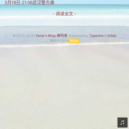
3月19日 21:06武汉警方通
网友情怀
- 阅读全文 -
链接
Nav
©2003-2026
Yaner's Blog-雁鸣者
. Powered by
Typecho
&
Initial
.
耗时:0.087s
51La
归档
留言