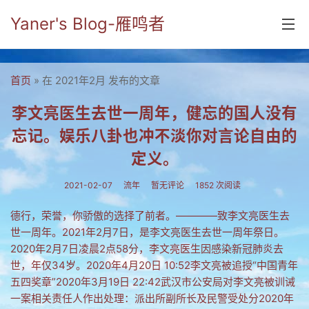
Yaner's Blog-雁鸣者
首页
首页
» 在 2021年2月 发布的文章
分类
李文亮医生去世一周年，健忘的国人没有
忘记。娱乐八卦也冲不淡你对言论自由的
yaner online
定义。
毕业留言册
2021-02-07
流年
暂无评论
1852 次阅读
流年
德行，荣誉，你骄傲的选择了前者。————致李文亮医生去
五笔难啊
世一周年。2021年2月7日，是李文亮医生去世一周年祭日。
流行.时代.天下
2020年2月7日凌晨2点58分，李文亮医生因感染新冠肺炎去
世，年仅34岁。2020年4月20日 10:52李文亮被追授“中国青年
网络新事物
五四奖章”2020年3月19日 22:42武汉市公安局对李文亮被训诫
一案相关责任人作出处理：派出所副所长及民警受处分2020年
收藏.经典