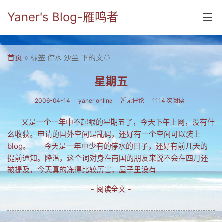
Yaner's Blog-雁鸣者
首页
首页
» 标签 停水 沙尘 下的文章
分类
星期五
yaner online
2006-04-14
yaner online
暂无评论
1114 次阅读
毕业留言册
又是一个一年中不起眼的星期五了，今天下午上网，没有什
么收获。申请的国外空间是乱码，还好有一个空间可以装上
流年
blog。 今天是一年中少有的停水的日子，还好有前几天的
五笔难啊
提前通知。降温，这个词对身在南国的朋友来说不会在四月还
被提及，今天真的冻得比较厉害，屋子里没有
流行.时代.天下
- 阅读全文 -
网络新事物
收藏.经典