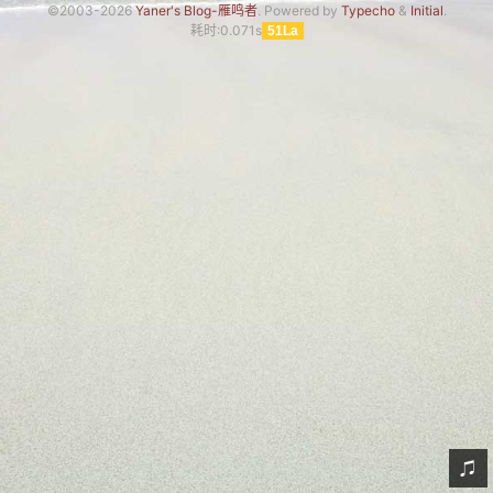
©2003-2026
Yaner's Blog-雁鸣者
. Powered by
Typecho
&
Initial
.
网友情怀
耗时:0.071s
51La
链接
Nav
归档
留言