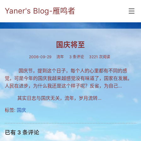
Yaner's Blog-雁鸣者
首页
国庆将至
分类
2006-09-29
流年
3 条评论
3221 次阅读
yaner online
国庆节，提到这个日子，每个人的心里都有不同的感
毕业留言册
觉，可是今年的国庆我越来越感觉没有味道了，国家在发展。
人民在进步，为什么我还是这个样子呢？反省，为自己…
流年
其实日志与国庆无关，流年，岁月流转…
五笔难啊
标签:
国庆
流行.时代.天下
网络新事物
已有
3
条评论
收藏.经典