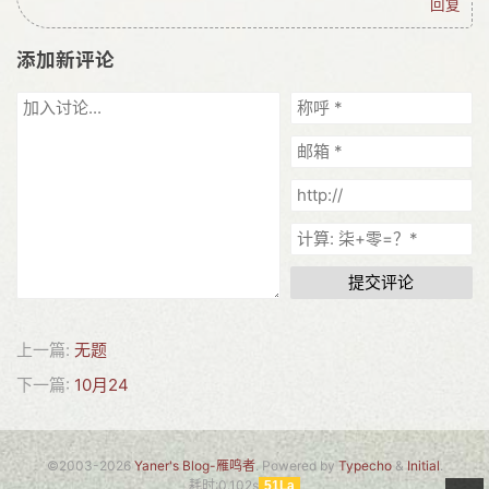
回复
添加新评论
提交评论
上一篇:
无题
下一篇:
10月24
©2003-2026
Yaner's Blog-雁鸣者
. Powered by
Typecho
&
Initial
.
耗时:0.102s
51La