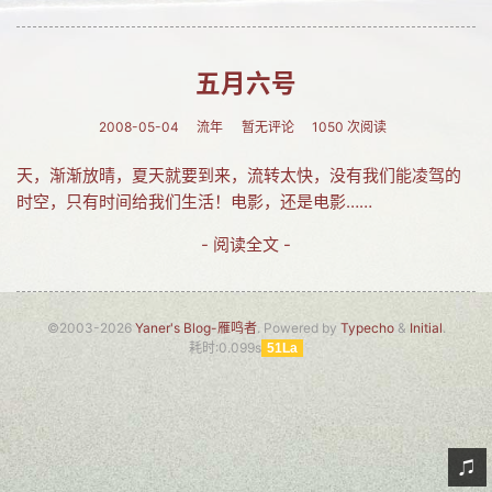
网友情怀
链接
五月六号
Nav
2008-05-04
流年
暂无评论
1050 次阅读
归档
天，渐渐放晴，夏天就要到来，流转太快，没有我们能凌驾的
时空，只有时间给我们生活！电影，还是电影……
留言
- 阅读全文 -
©2003-2026
Yaner's Blog-雁鸣者
. Powered by
Typecho
&
Initial
.
耗时:0.099s
51La