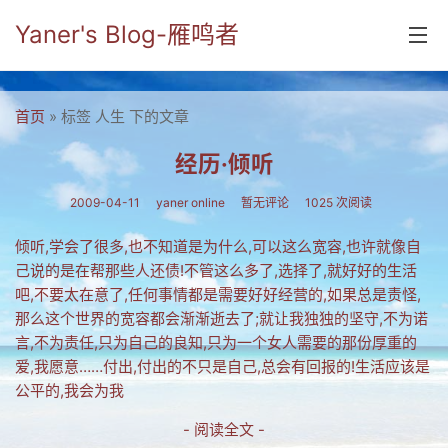
Yaner's Blog-雁鸣者
首页
首页
» 标签 人生 下的文章
分类
经历·倾听
yaner online
2009-04-11
yaner online
暂无评论
1025 次阅读
毕业留言册
倾听,学会了很多,也不知道是为什么,可以这么宽容,也许就像自
己说的是在帮那些人还债!不管这么多了,选择了,就好好的生活
流年
吧,不要太在意了,任何事情都是需要好好经营的,如果总是责怪,
五笔难啊
那么这个世界的宽容都会渐渐逝去了;就让我独独的坚守,不为诺
言,不为责任,只为自己的良知,只为一个女人需要的那份厚重的
流行.时代.天下
爱,我愿意……付出,付出的不只是自己,总会有回报的!生活应该是
公平的,我会为我
网络新事物
- 阅读全文 -
收藏.经典