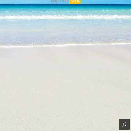
耗时:0.108s
51La
网友情怀
链接
Nav
归档
留言