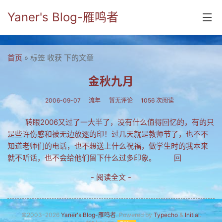
Yaner's Blog-雁鸣者
首页
首页
» 标签 收获 下的文章
分类
金秋九月
yaner online
2006-09-07
流年
暂无评论
1056 次阅读
毕业留言册
转眼2006又过了一大半了，没有什么值得回忆的，有的只
是些许伤感和被无边放逐的印！过几天就是教师节了，也不不
流年
知道老师们的电话，也不想送上什么祝福，做学生时的我本来
五笔难啊
就不听话，也不会给他们留下什么过多印象。 回
流行.时代.天下
- 阅读全文 -
网络新事物
收藏.经典
©2003-2026
Yaner's Blog-雁鸣者
. Powered by
Typecho
&
Initial
.