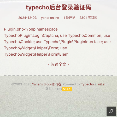
typecho后台登录验证码
网友情怀
链接
2024-12-03
yaner online
1 条评论
2301 次阅读
Nav
Plugin.php<?php namespace
TypechoPlugin\LoginCaptcha; use Typecho\Common; use
归档
Typecho\Cookie; use Typecho\Plugin\PluginInterface; use
Typecho\Widget\Helper\Form; use
留言
Typecho\Widget\Helper\Form\Elem
- 阅读全文 -
©2003-2026
Yaner's Blog-雁鸣者
. Powered by
Typecho
&
Initial
.
耗时:0.113s
51La