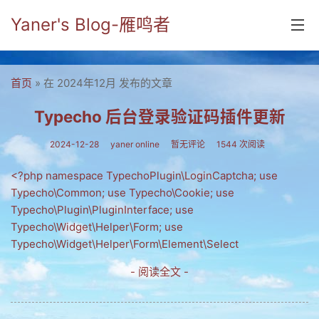
Yaner's Blog-雁鸣者
首页
首页
» 在 2024年12月 发布的文章
分类
Typecho 后台登录验证码插件更新
yaner online
2024-12-28
yaner online
暂无评论
1544 次阅读
毕业留言册
<?php namespace TypechoPlugin\LoginCaptcha; use
Typecho\Common; use Typecho\Cookie; use
流年
Typecho\Plugin\PluginInterface; use
五笔难啊
Typecho\Widget\Helper\Form; use
Typecho\Widget\Helper\Form\Element\Select
流行.时代.天下
- 阅读全文 -
网络新事物
收藏.经典