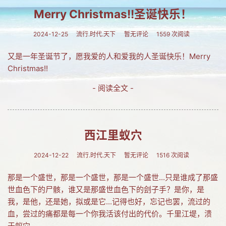
Merry Christmas!!圣诞快乐！
网友情怀
链接
2024-12-25
流行.时代.天下
暂无评论
1559 次阅读
Nav
又是一年圣诞节了，愿我爱的人和爱我的人圣诞快乐！Merry
Christmas!!
归档
- 阅读全文 -
留言
西江里蚁穴
2024-12-22
流行.时代.天下
暂无评论
1516 次阅读
那是一个盛世，那是一个盛世，那是一个盛世...只是谁成了那盛
世血色下的尸骸，谁又是那盛世血色下的刽子手？是你，是
我，是他，还是她，拟或是它...记得也好，忘记也罢，流过的
血，尝过的痛都是每一个你我活该付出的代价。千里江堤，溃
于蚁穴...