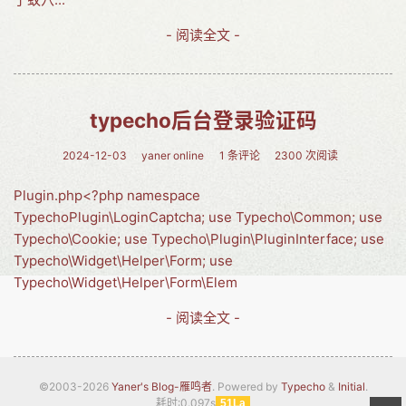
- 阅读全文 -
typecho后台登录验证码
2024-12-03
yaner online
1 条评论
2300 次阅读
Plugin.php<?php namespace
TypechoPlugin\LoginCaptcha; use Typecho\Common; use
Typecho\Cookie; use Typecho\Plugin\PluginInterface; use
Typecho\Widget\Helper\Form; use
Typecho\Widget\Helper\Form\Elem
- 阅读全文 -
©2003-2026
Yaner's Blog-雁鸣者
. Powered by
Typecho
&
Initial
.
耗时:0.097s
51La