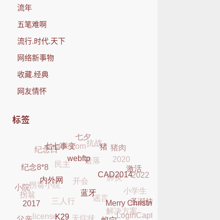
流年
五笔难啊
流行.时代.天下
网络新事物
收藏.经典
网友情怀
标签
抗战
七夕
phpidc.com
猪肉
纪念日
遗落
七七事变
2020
猪
民主
肺炎
开会
webftp
2022
激活
纪念8*8
拐翁小院
小学生
谣言
CAD2014
三人行
小院
拐翁
内外网
解决方案
圣诞快乐
无症状
license
蓝牙
LoginCaptcha
Merry Christmas
2017