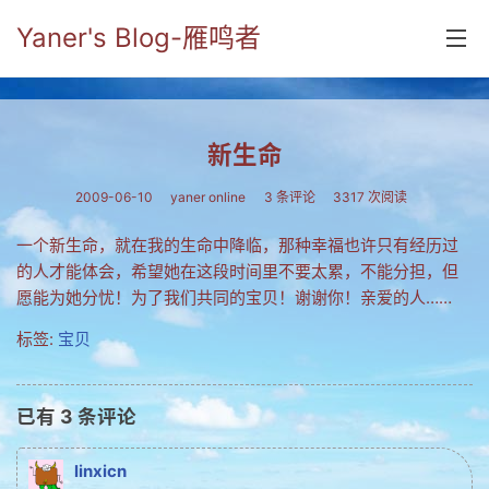
Yaner's Blog-雁鸣者
首页
新生命
分类
2009-06-10
yaner online
3 条评论
3317 次阅读
yaner online
一个新生命，就在我的生命中降临，那种幸福也许只有经历过
毕业留言册
的人才能体会，希望她在这段时间里不要太累，不能分担，但
愿能为她分忧！为了我们共同的宝贝！谢谢你！亲爱的人……
流年
标签:
宝贝
五笔难啊
流行.时代.天下
已有
3
条评论
网络新事物
linxicn
收藏.经典