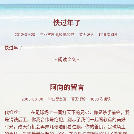
网友情怀
链接
快过年了
Nav
2012-01-20
毕业留言册,收藏.经典
暂无评论
1116 次阅读
归档
快过年了
留言
- 阅读全文 -
阿向的留言
2005-06-30
毕业留言册
暂无评论
1083 次阅读
代维丝： 在足球场上一同打天下的兄弟，你是杀手前锋，我
是钢铁后卫，你我合作是绝配，别忘了我们一起看软盘的美好
时光，改天有机会再弄几张咱们看过瘾。你的善良，足球场上
的勇猛，是我最最佩服的。XX：在以后没有软盘的日子希望你