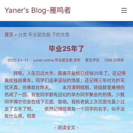
Yaner's Blog-雁鸣者
首页
首页
» 分类 毕业留言册 下的文章
分类
毕业25年了
yaner online
2025-04-13
yaner online,毕业留言册,流年
暂无评论
1556 次阅读
毕业留言册
转眼，人生已过大半，距离开盐校已经快25年了。还记得
离校独自乘车，同学们追来送站的场景；还记得三年时光的无
流年
忧天真，仿佛就在昨天。 本月清明假期，班级群里难得的
五笔难啊
热闹了一回，有些同学都有迫切的举办同学聚会的热情。少数
同学偶尔也会在线下见面、联络。我和老姚上次见面也最少过
流行.时代.天下
去了五年了吧。 依然记得班里每一个同学的名字，似乎没
有什么用，但是
网络新事物
- 阅读全文 -
收藏.经典