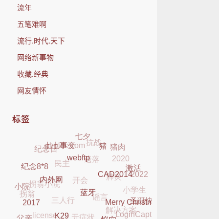
流年
五笔难啊
流行.时代.天下
网络新事物
收藏.经典
网友情怀
标签
抗战
七夕
phpidc.com
猪肉
纪念日
遗落
七七事变
2020
猪
民主
肺炎
开会
webftp
2022
激活
纪念8*8
拐翁小院
小学生
谣言
CAD2014
三人行
拐翁
小院
内外网
解决方案
圣诞快乐
无症状
license
蓝牙
LoginCaptcha
Merry Christmas
2017