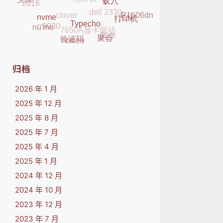
dell 2330
2016
父亲
clover
元旦
K29
蚁穴
P1606dn
7650A显卡驱动
9030
打印机
nvme
nü'me
同学
Typecho
office
聚会
验证码
归档
2026 年 1 月
2025 年 12 月
2025 年 8 月
2025 年 7 月
2025 年 4 月
2025 年 1 月
2024 年 12 月
2024 年 10 月
2023 年 12 月
2023 年 7 月