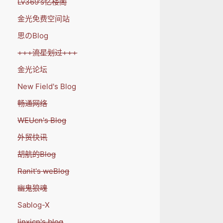
Lv369's忆楼阁
金光免费空间站
思のBlog
+++流星划过+++
金光论坛
New Field's Blog
畅通网络
WEUcn's Blog
外贸快讯
胡航的Blog
Ranit's weBlog
幽鬼狼魂
Sablog-X
linxicn's blog