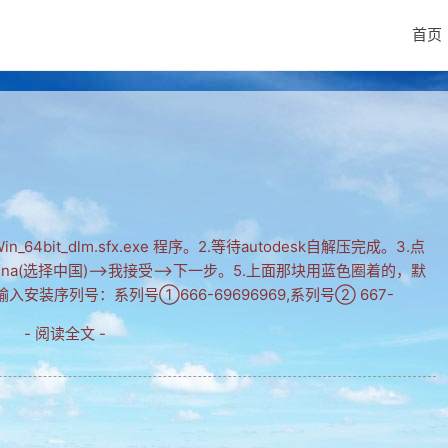
首页
程
e_Win_64bit_dlm.sfx.exe 程序。2.等待autodesk自解压完成。3.点
a(选择中国)-->我接受-->下一步。5.上面那块用蓝色圈着的，默
装序列号：系列号①666-69696969,系列号② 667-
- 阅读全文 -