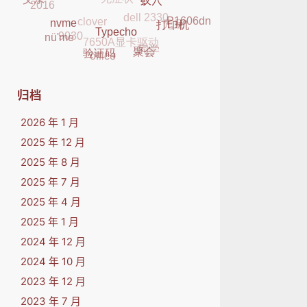
dell 2330
2016
父亲
clover
元旦
K29
蚁穴
P1606dn
7650A显卡驱动
9030
打印机
nvme
nü'me
同学
Typecho
office
聚会
验证码
归档
2026 年 1 月
2025 年 12 月
2025 年 8 月
2025 年 7 月
2025 年 4 月
2025 年 1 月
2024 年 12 月
2024 年 10 月
2023 年 12 月
2023 年 7 月