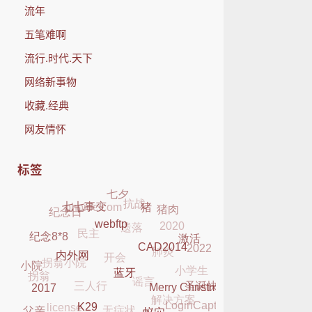
流年
五笔难啊
流行.时代.天下
网络新事物
收藏.经典
网友情怀
标签
七夕
抗战
phpidc.com
猪肉
纪念日
遗落
七七事变
2020
猪
民主
肺炎
开会
webftp
2022
激活
纪念8*8
拐翁小院
小学生
谣言
CAD2014
三人行
小院
拐翁
内外网
解决方案
圣诞快乐
无症状
license
蓝牙
LoginCaptcha
Merry Christmas
2017