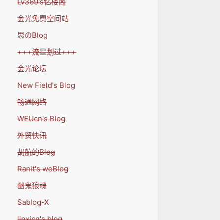
Lv369's忆楼阁
金光免费空间站
思のBlog
+++流星划过+++
金光论坛
New Field's Blog
畅通网络
WEUcn's Blog
外贸快讯
胡航的Blog
Ranit's weBlog
幽鬼狼魂
Sablog-X
linxicn's blog