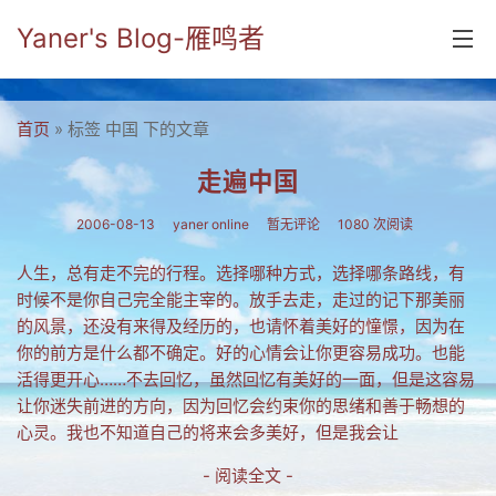
Yaner's Blog-雁鸣者
首页
首页
» 标签 中国 下的文章
分类
走遍中国
yaner online
2006-08-13
yaner online
暂无评论
1080 次阅读
毕业留言册
人生，总有走不完的行程。选择哪种方式，选择哪条路线，有
时候不是你自己完全能主宰的。放手去走，走过的记下那美丽
流年
的风景，还没有来得及经历的，也请怀着美好的憧憬，因为在
五笔难啊
你的前方是什么都不确定。好的心情会让你更容易成功。也能
活得更开心……不去回忆，虽然回忆有美好的一面，但是这容易
流行.时代.天下
让你迷失前进的方向，因为回忆会约束你的思绪和善于畅想的
心灵。我也不知道自己的将来会多美好，但是我会让
网络新事物
- 阅读全文 -
收藏.经典