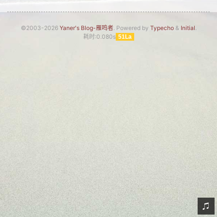
网友情怀
©2003-2026
Yaner's Blog-雁鸣者
. Powered by
Typecho
&
Initial
.
链接
耗时:0.080s
51La
Nav
归档
留言