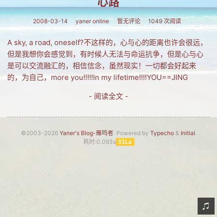
心路
网友情怀
2008-03-14
yaner online
暂无评论
1049 次阅读
链接
A sky, a road, oneself?不这样的，心与心的距离也许会很远，
Nav
但是我想你会感觉到，有时候人无法与命运抗争，但是心与心
是可以交流融汇的，相信信念，虽然现实！一切都会好起来
归档
的，为自己，more you!!!!!In my lifetime!!!!YOU==JING
留言
- 阅读全文 -
©2003-2026
Yaner's Blog-雁鸣者
. Powered by
Typecho
&
Initial
.
耗时:0.093s
51La