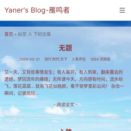
Yaner's Blog-雁鸣者
首页
首页
» 标签 人 下的文章
分类
无题
yaner online
2009-03-21
流行.时代.天下
2 条评论
1834 次阅读
毕业留言册
又一天，又有些事情发生；有人离开，有人到来，翻来覆去的
遗憾，梦回流年的缠绵；无所谓今天，方向感有时间；流水纷
流年
飞，落花潺潺… 就有飞花似桃颜，看不穿梦里彩云间！ 杂念一
五笔难啊
瞬间，记录简短…
流行.时代.天下
- 阅读全文 -
网络新事物
收藏.经典