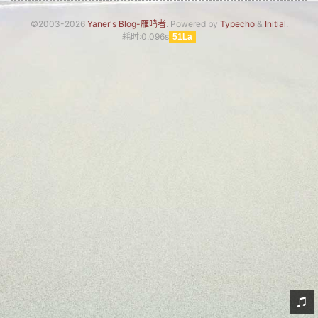
网友情怀
©2003-2026
Yaner's Blog-雁鸣者
. Powered by
Typecho
&
Initial
.
耗时:0.096s
51La
链接
Nav
归档
留言