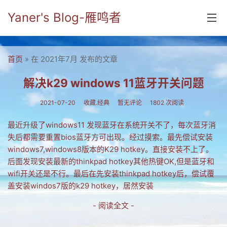
Yaner's Blog-雁鸣者
首页
首页
» 在 2021年7月 发布的文章
分类
解决k29 windows 11蓝牙开关问题
yaner online
2021-07-20
收藏.经典
暂无评论
1802 次阅读
毕业留言册
最近升级了windows11 发现蓝牙在系统开关不了，每次蓝牙消
失后都需要重置bios蓝牙方可出现。经过摸索。最先偿试安装
流年
windows7,windows8版本的K29 hotkey。直接安装不上了。
五笔难啊
后面发现安装最新的thinkpad hotkey其他热键OK,但是蓝牙和
wifi开关还是不行。最后在先安装thinkpad hotkey后，偿试覆
流行.时代.天下
盖安装windos7版的k29 hotkey，居然安装
网络新事物
- 阅读全文 -
收藏.经典