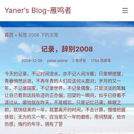
Yaner's Blog-雁鸣者
首页
首页
» 标签 2008 下的文章
分类
记录，辞别2008
yaner online
2008-12-28
yaner online
2 条评论
1759 次阅读
毕业留言册
今天的记录，不记时间流水，亦不记人间冷暖；只是想提醒，
青春悄然远逝，不再年青的人们应该何从面对；岁月的又一
流年
年，不记录国家，不记录世界，不记录偶像，只是淡淡的笔触
五笔难啊
让自己看到这段轨迹的正亦偏；回望的一瞬间，似乎已经看不
清过从，哪怕就在昨天，不是相忘，只是记忆已满；眸眼之
流行.时代.天下
前，就快结束的一年，就要离开的时间，不去计算，慢慢把握
体验；无为的又一年，应当是又一年的磨练，用词颓废，些许
网络新事物
伤感；悔约的年华，拥有了誓
收藏.经典