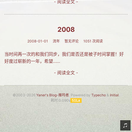
- 阅读全文 -
网友情怀
链接
2008
Nav
2008-01-01
流年
暂无评论
1051 次阅读
归档
当时间再一次的和我们同步，我们是否还是被子时间掌握！好
留言
好度过崭新的一年，希望……
- 阅读全文 -
©2003-2026
Yaner's Blog-雁鸣者
. Powered by
Typecho
&
Initial
.
耗时:0.090s
51La