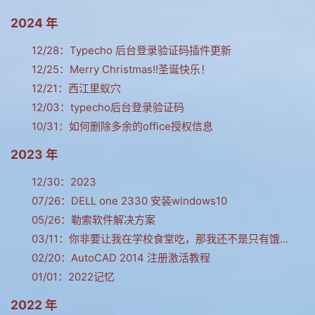
网友情怀
2024 年
链接
12/28：
Typecho 后台登录验证码插件更新
12/25：
Merry Christmas!!圣诞快乐！
Nav
12/21：
西江里蚁穴
归档
12/03：
typecho后台登录验证码
10/31：
如何删除多余的office授权信息
留言
2023 年
12/30：
2023
07/26：
DELL one 2330 安装windows10
05/26：
勒索软件解决方案
03/11：
你非要让我在学校食堂吃，那我还不是只有饿...
02/20：
AutoCAD 2014 注册激活教程
01/01：
2022记忆
2022 年