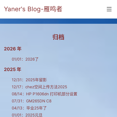
Yaner's Blog-雁鸣者
首页
归档
分类
2026 年
yaner online
01/01：
2026了
毕业留言册
2025 年
流年
12/31：
2025年留影
五笔难啊
12/17：
chez空间上传方法2025
流行.时代.天下
08/14：
HP P1606dn 打印机部分设置
07/31：
GM265DN C8
网络新事物
04/13：
毕业25年了
收藏.经典
01/01：
2025元旦