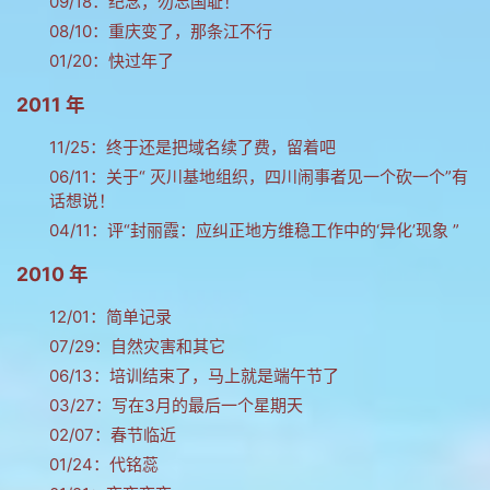
09/18：
纪念，勿忘国耻！
08/10：
重庆变了，那条江不行
01/20：
快过年了
2011 年
11/25：
终于还是把域名续了费，留着吧
06/11：
关于“ 灭川基地组织，四川闹事者见一个砍一个”有
话想说！
04/11：
评“封丽霞：应纠正地方维稳工作中的‘异化’现象 ”
2010 年
12/01：
简单记录
07/29：
自然灾害和其它
06/13：
培训结束了，马上就是端午节了
03/27：
写在3月的最后一个星期天
02/07：
春节临近
01/24：
代铭蕊