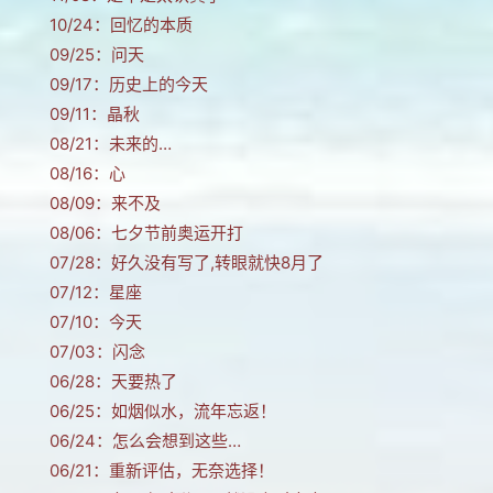
10/24：
回忆的本质
09/25：
问天
09/17：
历史上的今天
09/11：
晶秋
08/21：
未来的…
08/16：
心
08/09：
来不及
08/06：
七夕节前奥运开打
07/28：
好久没有写了,转眼就快8月了
07/12：
星座
07/10：
今天
07/03：
闪念
06/28：
天要热了
06/25：
如烟似水，流年忘返！
06/24：
怎么会想到这些…
06/21：
重新评估，无奈选择！