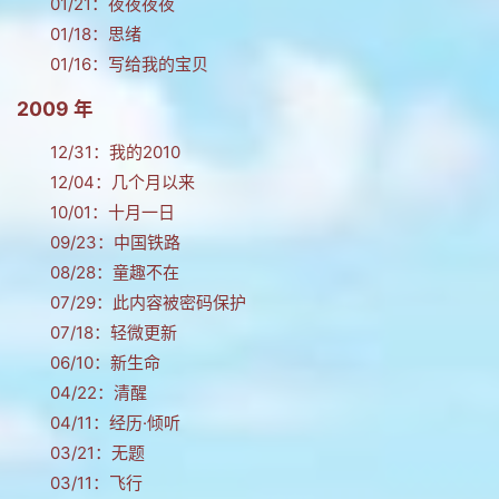
01/21：
夜夜夜夜
01/18：
思绪
01/16：
写给我的宝贝
2009 年
12/31：
我的2010
12/04：
几个月以来
10/01：
十月一日
09/23：
中国铁路
08/28：
童趣不在
07/29：
此内容被密码保护
07/18：
轻微更新
06/10：
新生命
04/22：
清醒
04/11：
经历·倾听
03/21：
无题
03/11：
飞行