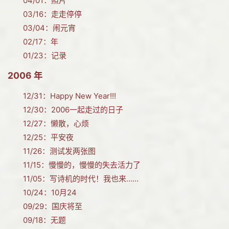
04/01：
照片
03/16：
走走停停
03/04：
闹元宵
02/17：
年
01/23：
记录
2006 年
12/31：
Happy New Year!!!
12/30：
2006一起走过的日子
12/27：
懒散，心烦
12/25：
平安夜
11/26：
测试发两张图
11/15：
慢慢的，慢慢的失去活力了
11/05：
写诗机的时代！我也来……
10/24：
10月24
09/29：
国庆将至
09/18：
无题