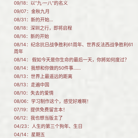
09/18：
以“九·一八”的名义
09/07：
金秋九月
08/31：
新的开始…
08/18：
深圳之行，即将启程
08/16：
新的开始
08/14：
纪念抗日战争胜利61周年、世界反法西战争胜利61
周年
08/14：
假如今天是你生命的最后一天，你將如何度过？
08/14：
我想和你做的50件事……
08/13：
世界上最遥远的距离
08/13：
走遍中国
08/10：
失去的爱情
08/06：
学习制作这个，感觉好难啊！
07/19：
提供免费留言本！
06/12：
我也想当版主了
04/23：
人生的第三个狗年、生日
04/14：
星期五