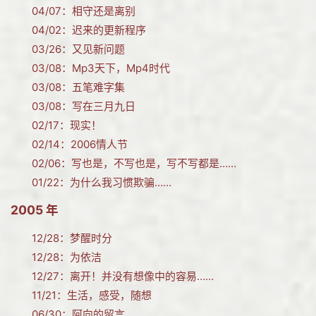
04/07：
相守还是离别
04/02：
迟来的更新程序
03/26：
又见新问题
03/08：
Mp3天下，Mp4时代
03/08：
五笔难字集
03/08：
写在三月九日
02/17：
现实！
02/14：
2006情人节
02/06：
写也是，不写也是，写不写都是……
01/22：
为什么我习惯欺骗……
2005 年
12/28：
梦醒时分
12/28：
为依洁
12/27：
离开！并没有想像中的容易……
11/21：
生活，感受，随想
06/30：
阿向的留言