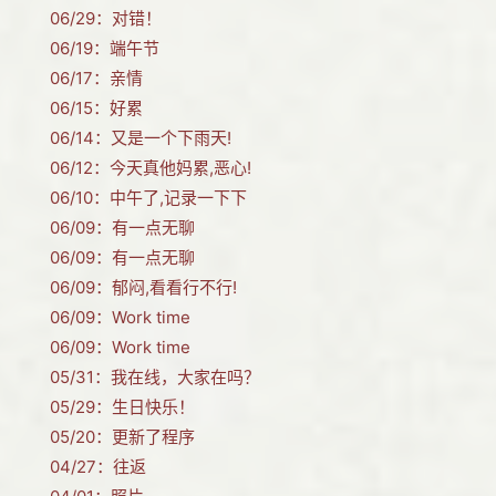
06/29：
对错！
06/19：
端午节
06/17：
亲情
06/15：
好累
06/14：
又是一个下雨天!
06/12：
今天真他妈累,恶心!
06/10：
中午了,记录一下下
06/09：
有一点无聊
06/09：
有一点无聊
06/09：
郁闷,看看行不行!
06/09：
Work time
06/09：
Work time
05/31：
我在线，大家在吗？
05/29：
生日快乐！
05/20：
更新了程序
04/27：
往返