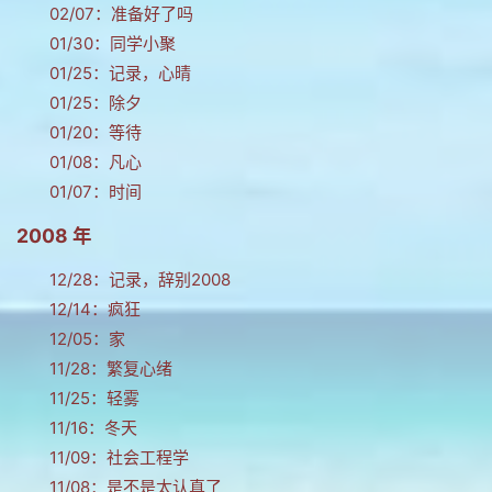
02/07：
准备好了吗
01/30：
同学小聚
01/25：
记录，心晴
01/25：
除夕
01/20：
等待
01/08：
凡心
01/07：
时间
2008 年
12/28：
记录，辞别2008
12/14：
疯狂
12/05：
家
11/28：
繁复心绪
11/25：
轻雾
11/16：
冬天
11/09：
社会工程学
11/08：
是不是太认真了