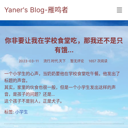
Yaner's Blog-雁鸣者
首页
你非要让我在学校食堂吃，那我还不是只
分类
有饿...
yaner online
2023-03-11
流行.时代.天下
暂无评论
1657 次阅读
毕业留言册
一个小学生的心声，当奶奶要他在学校食堂吃午餐。他发出了
流年
标题的声音。
其实，家里的伙食也很一般，但是一个小学生发出这样的声
五笔难啊
音，是孩子的问题？还是...
这个孩子不是别人，正是犬子。
流行.时代.天下
标签:
小学生
网络新事物
收藏.经典