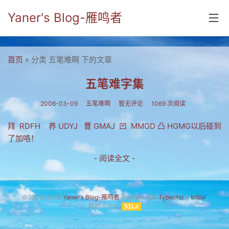
Yaner's Blog-雁鸣者
首页
首页
» 分类 五笔难啊 下的文章
分类
五笔难字集
yaner online
2006-03-09
五笔难啊
暂无评论
1069 次阅读
毕业留言册
拜 RDFH 养 UDYJ 曹 GMAJ 凹 MMGD 凸 HGMG以后碰到
了加咯！
流年
- 阅读全文 -
五笔难啊
流行.时代.天下
©2003-2026
Yaner's Blog-雁鸣者
. Powered by
Typecho
&
Initial
.
网络新事物
耗时:0.100s
51La
收藏.经典