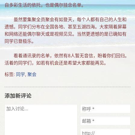
自多彩生活的依托，也是偶尔挂念名单。
网友情怀
虽然要集聚全员聚会有如登天，每个人都有自己的人生和
链接
遗憾。同学们分布在全国各地、甚至五湖四海。大家隔着屏幕
Nav
和网络还能偶尔聊天或是视频见见。当然更遗憾的是已确知有
同学已登极乐。
归档
看着通讯录的名单，依然有8人暂无音信，盼着你们回归。
留言
活着的同学们，如若有机会还是希望大家都能再见。
标签:
同学
,
聚会
添加新评论