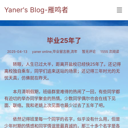
Yaner's Blog-雁鸣者
首页
毕业25年了
分类
2025-04-13
yaner online
,
毕业留言册
,
流年
暂无评论
1555 次阅读
yaner online
转眼，人生已过大半，距离开盐校已经快25年了。还记得
毕业留言册
离校独自乘车，同学们追来送站的场景；还记得三年时光的无
忧天真，仿佛就在昨天。
流年
五笔难啊
本月清明假期，班级群里难得的热闹了一回，有些同学都
有迫切的举办同学聚会的热情。少数同学偶尔也会在线下见
流行.时代.天下
面、联络。我和老姚上次见面也最少过去了五年了吧。
网络新事物
依然记得班里每一个同学的名字，似乎没有什么用，但是
收藏.经典
少年时期的情感和同学情谊是最真诚的，那三十多个名字是各