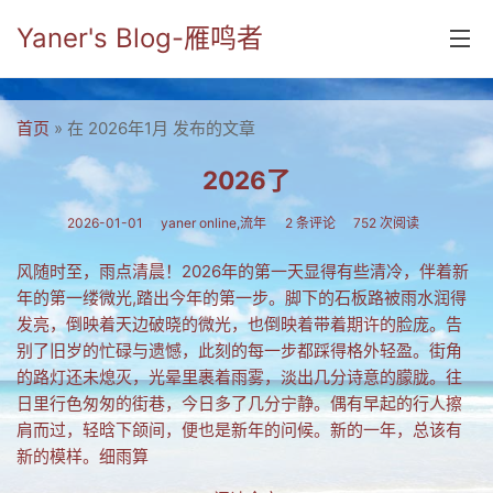
Yaner's Blog-雁鸣者
首页
首页
» 在 2026年1月 发布的文章
分类
2026了
yaner online
2026-01-01
yaner online,流年
2 条评论
752 次阅读
毕业留言册
风随时至，雨点清晨！2026年的第一天显得有些清冷，伴着新
年的第一缕微光,踏出今年的第一步。脚下的石板路被雨水润得
流年
发亮，倒映着天边破晓的微光，也倒映着带着期许的脸庞。告
五笔难啊
别了旧岁的忙碌与遗憾，此刻的每一步都踩得格外轻盈。街角
的路灯还未熄灭，光晕里裹着雨雾，淡出几分诗意的朦胧。往
流行.时代.天下
日里行色匆匆的街巷，今日多了几分宁静。偶有早起的行人擦
肩而过，轻晗下颌间，便也是新年的问候。新的一年，总该有
网络新事物
新的模样。细雨算
收藏.经典