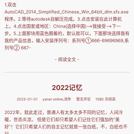
1.双击
AutoCAD_2014_Simplified_Chinese_Win_64bit_dlm.sfx.exe
程序。2.等待autodesk自解压完成。3.点击安装在此计算机
上。4.点击国家或地区：China(选择中国)-->我接受-->下一
步。5.上面那块用蓝色圈着的，默认就可以，下面那块选择我有
我的产品信息，输入安装序列号：系列号①666-69696969,系
列号② 667-
- 阅读全文 -
2022记忆
2023-01-01
yaner online,流年
暂无评论
1580 次阅读
2022年，就此走过，普通人有太多太多不同的记忆，人间冷
暖，世态炎凉。 但是它们却只希望人们记住它们强加的“美
好”！它们只希望人们的自主记忆就是一张白纸，不，白纸也不
行……