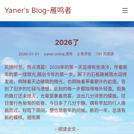
Yaner's Blog-雁鸣者
首页
2026了
分类
2026-01-01
yaner online,流年
2 条评论
751 次阅读
yaner online
风随时至，雨点清晨！2026年的第一天显得有些清冷，伴着新
毕业留言册
年的第一缕微光,踏出今年的第一步。脚下的石板路被雨水润得
发亮，倒映着天边破晓的微光，也倒映着带着期许的脸庞。告
流年
别了旧岁的忙碌与遗憾，此刻的每一步都踩得格外轻盈。街角
五笔难啊
的路灯还未熄灭，光晕里裹着雨雾，淡出几分诗意的朦胧。往
日里行色匆匆的街巷，今日多了几分宁静。偶有早起的行人擦
流行.时代.天下
肩而过，轻晗下颌间，便也是新年的问候。新的一年，总该有
新的模样。细雨算
网络新事物
- 阅读全文 -
收藏.经典