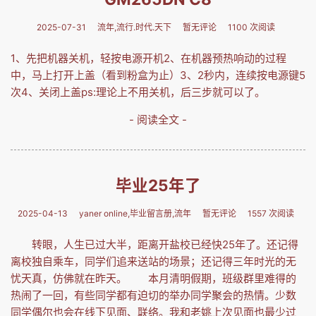
2025-07-31
流年,流行.时代.天下
暂无评论
1100 次阅读
1、先把机器关机，轻按电源开机2、在机器预热响动的过程
中，马上打开上盖（看到粉盒为止）3、2秒内，连续按电源键5
次4、关闭上盖ps:理论上不用关机，后三步就可以了。
- 阅读全文 -
毕业25年了
2025-04-13
yaner online,毕业留言册,流年
暂无评论
1557 次阅读
转眼，人生已过大半，距离开盐校已经快25年了。还记得
离校独自乘车，同学们追来送站的场景；还记得三年时光的无
忧天真，仿佛就在昨天。 本月清明假期，班级群里难得的
热闹了一回，有些同学都有迫切的举办同学聚会的热情。少数
同学偶尔也会在线下见面、联络。我和老姚上次见面也最少过