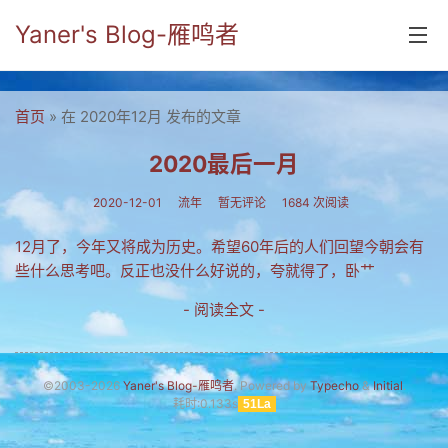
Yaner's Blog-雁鸣者
首页
首页
» 在 2020年12月 发布的文章
分类
2020最后一月
yaner online
2020-12-01
流年
暂无评论
1684 次阅读
毕业留言册
12月了，今年又将成为历史。希望60年后的人们回望今朝会有
些什么思考吧。反正也没什么好说的，夸就得了，卧艹
流年
- 阅读全文 -
五笔难啊
流行.时代.天下
©2003-2026
Yaner's Blog-雁鸣者
. Powered by
Typecho
&
Initial
.
网络新事物
耗时:0.133s
51La
收藏.经典