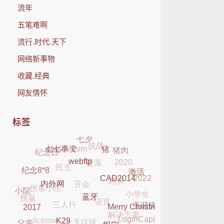
流年
五笔难啊
流行.时代.天下
网络新事物
收藏.经典
网友情怀
标签
七夕
抗战
phpidc.com
猪肉
纪念日
遗落
七七事变
2020
猪
民主
肺炎
开会
webftp
2022
激活
纪念8*8
拐翁小院
小学生
谣言
CAD2014
三人行
小院
拐翁
内外网
解决方案
圣诞快乐
无症状
蓝牙
license
LoginCaptcha
Merry Christmas
2017