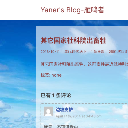
Yaner's Blog-雁鸣者
其它国家社科院出畜牲
2013-10-11
流行.时代.天下
1 条评论
2591 次阅读
其它国家社科院出畜牲，这群畜牲最近就特别
标签: none
已有
1
条评论
边坡支护
April 14th, 2014 at 04:43 pm
我晕，不知道缘由。