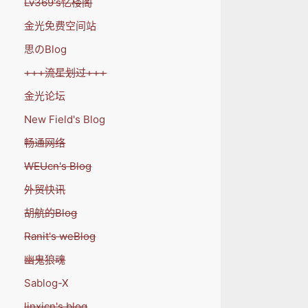
Lv369's忆楼阁
金光免费空间站
思のBlog
+++流星划过+++
金光论坛
New Field's Blog
畅通网络
WEUcn's Blog
外贸快讯
胡航的Blog
Ranit's weBlog
幽鬼狼魂
Sablog-X
linxicn's blog