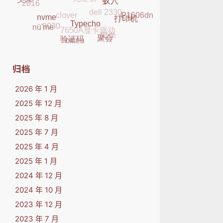
dell 2330
2016
父亲
clover
元旦
K29
蚁穴
P1606dn
7650A显卡驱动
9030
打印机
nvme
nü'me
同学
Typecho
office
聚会
验证码
归档
2026 年 1 月
2025 年 12 月
2025 年 8 月
2025 年 7 月
2025 年 4 月
2025 年 1 月
2024 年 12 月
2024 年 10 月
2023 年 12 月
2023 年 7 月